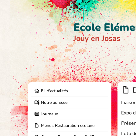
Ecole Eléme
Jouy en Josas
D
Fil d'actualités
Liaiso
Notre adresse
Expo d
Journaux
Présen
Menus Restauration scolaire
Loto d