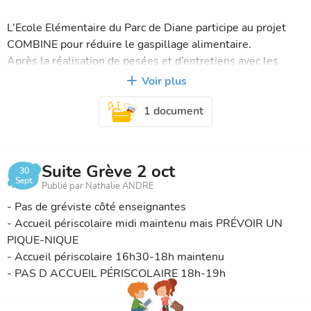
L’Ecole Elémentaire du Parc de Diane participe au projet
COMBINE pour réduire le gaspillage alimentaire.
Après la réalisation de pesées et d’entretiens avec les
élèves du primaire en fin d’année scolaire 2024-25, le
Voir plus
projet invite 10 familles volontaires à participer !
1 document
En pièce jointe, le process pour y participer !
Nous comptons sur vous.
Suite Grève 2 oct
30
Sept.
Publié par Nathalie ANDRE
- Pas de gréviste côté enseignantes
- Accueil périscolaire midi maintenu mais PRÉVOIR UN
PIQUE-NIQUE
- Accueil périscolaire 16h30-18h maintenu
- PAS D ACCUEIL PÉRISCOLAIRE 18h-19h