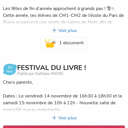
Les fêtes de fin d’année approchent à grands pas ! 🎅✨
Cette année, les élèves de CM1-CM2 de l’école du Parc de
Diane organisent une vente de sapins de Noël afin de
financer leur classe verte prévue au printemps.
Voir plus
1 document
En achetant votre sapin avec nous, vous faites quatre
bonnes actions en une :
🎁 Vous embellissez votre maison avec un sapin de qualité
(Nordmann, plusieurs tailles disponibles).
FESTIVAL DU LIVRE !
03
🌱 Vous aidez les enfants à concrétiser leur projet éducatif
Nov.
Publié par Nathalie ANDRE
et à vivre une expérience inoubliable au grand air !
Chers parents,
💶 Les bénéfices serviront à financer la classe verte de nos
Dates : Le vendredi 14 novembre de 16h30 à 18h30 et le
élèves !
samedi 15 novembre de 10h à 12h - Nouvelle salle de
motricité niveau maternelle
👉 Soutenir un commerçant local, Allavoine, Bièvres et
Voir plus
acheter un sapin Français.
Venez découvrir de nombreuses nouveautés (romans,