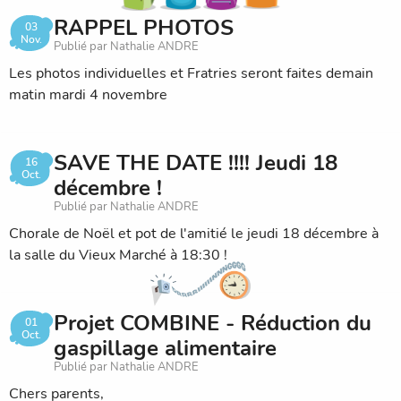
RAPPEL PHOTOS
03
Un grand merci pour votre soutien et votre générosité !
Nov.
Publié par Nathalie ANDRE
Grâce à vous, les enfants pourront vivre une belle aventure
Les photos individuelles et Fratries seront faites demain
en pleine nature 🌿
matin mardi 4 novembre
À très bientôt,
Les élèves des CM1-CM2 de l’école du Parc de Diane
SAVE THE DATE !!!! Jeudi 18
16
Oct.
décembre !
Publié par Nathalie ANDRE
Chorale de Noël et pot de l'amitié le jeudi 18 décembre à
la salle du Vieux Marché à 18:30 !
Projet COMBINE - Réduction du
01
Oct.
gaspillage alimentaire
Publié par Nathalie ANDRE
Chers parents,